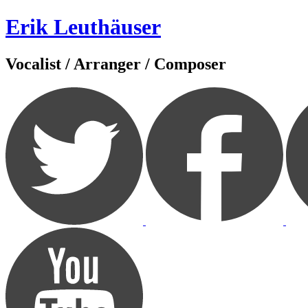
Zum
Erik Leuthäuser
Inhalt
springen
Vocalist / Arranger / Composer