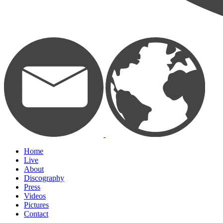
Home
Live
About
Discography
Press
Videos
Pictures
Contact