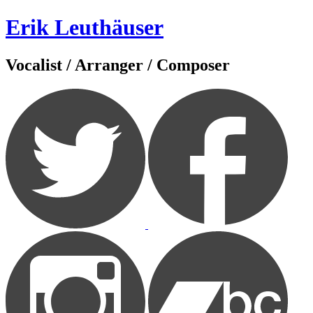
Zum
Erik Leuthäuser
Inhalt
springen
Vocalist / Arranger / Composer