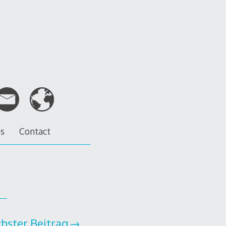
es
Contact
hster Beitrag