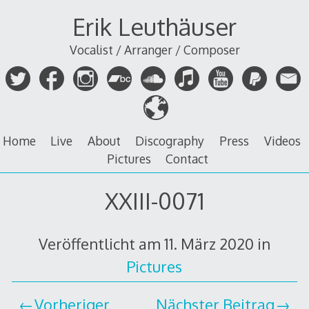
Zum
Erik Leuthäuser
Inhalt
springen
Vocalist / Arranger / Composer
Home
Live
About
Discography
Press
Videos
Pictures
Contact
XXIII-0071
Veröffentlicht am
11. März 2020
in
Pictures
Vorheriger
Nächster Beitrag