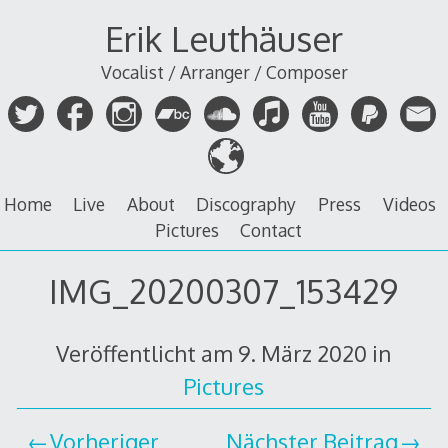
Zum
Erik Leuthäuser
Inhalt
springen
Vocalist / Arranger / Composer
Home
Live
About
Discography
Press
Videos
Pictures
Contact
IMG_20200307_153429
Veröffentlicht am
9. März 2020
in
Pictures
Vorheriger
Nächster Beitrag