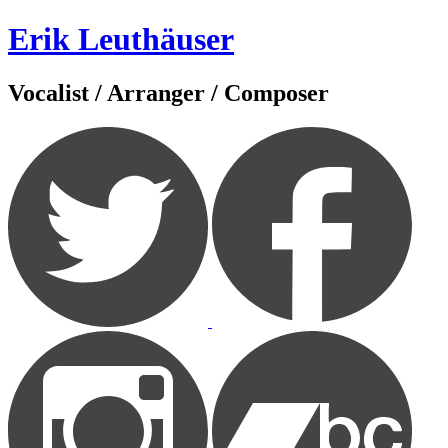
Zum
Erik Leuthäuser
Inhalt
springen
Vocalist / Arranger / Composer