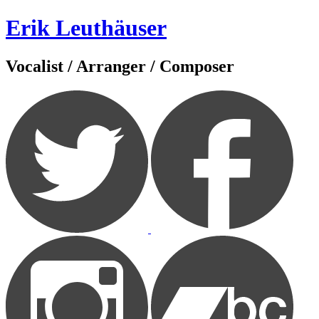
Zum
Erik Leuthäuser
Inhalt
springen
Vocalist / Arranger / Composer