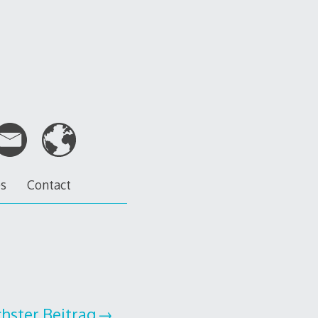
es
Contact
hster Beitrag