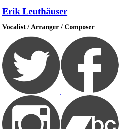
Zum
Erik Leuthäuser
Inhalt
springen
Vocalist / Arranger / Composer