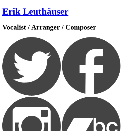
Zum
Erik Leuthäuser
Inhalt
springen
Vocalist / Arranger / Composer