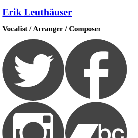
Zum
Erik Leuthäuser
Inhalt
springen
Vocalist / Arranger / Composer