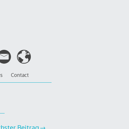
es
Contact
hster Beitrag