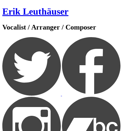
Zum
Erik Leuthäuser
Inhalt
springen
Vocalist / Arranger / Composer