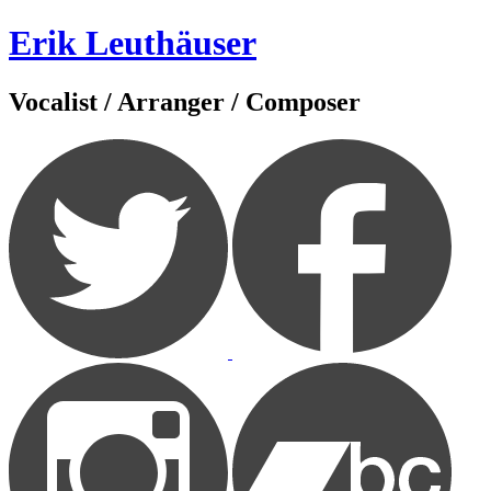
Zum
Erik Leuthäuser
Inhalt
springen
Vocalist / Arranger / Composer