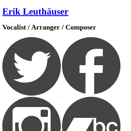
Zum
Erik Leuthäuser
Inhalt
springen
Vocalist / Arranger / Composer