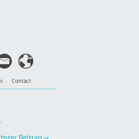
es
Contact
hster Beitrag