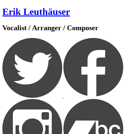
Zum
Erik Leuthäuser
Inhalt
springen
Vocalist / Arranger / Composer