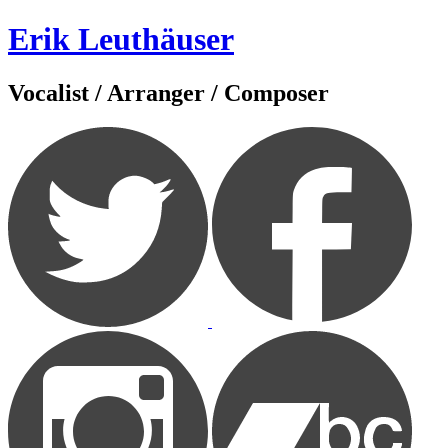
Zum
Erik Leuthäuser
Inhalt
springen
Vocalist / Arranger / Composer