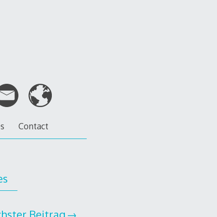
es
Contact
es
hster Beitrag