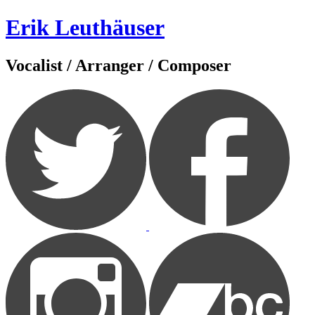
Zum
Erik Leuthäuser
Inhalt
springen
Vocalist / Arranger / Composer