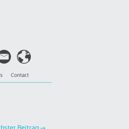
es
Contact
hster Beitrag