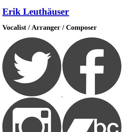
Zum
Erik Leuthäuser
Inhalt
springen
Vocalist / Arranger / Composer