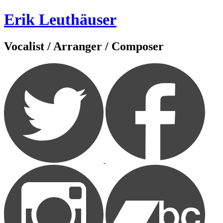
Zum
Erik Leuthäuser
Inhalt
springen
Vocalist / Arranger / Composer