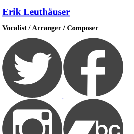
Zum
Erik Leuthäuser
Inhalt
springen
Vocalist / Arranger / Composer