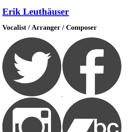
Zum
Erik Leuthäuser
Inhalt
springen
Vocalist / Arranger / Composer