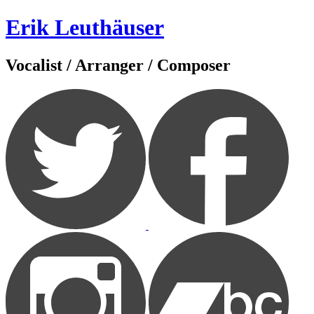
Zum
Erik Leuthäuser
Inhalt
springen
Vocalist / Arranger / Composer