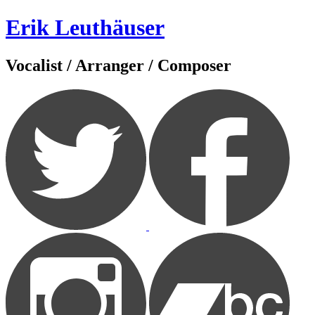
Zum
Erik Leuthäuser
Inhalt
springen
Vocalist / Arranger / Composer