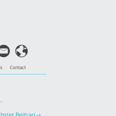
es
Contact
hster Beitrag